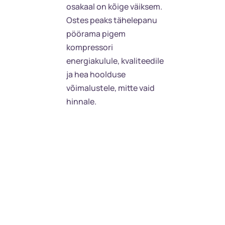
osakaal on kõige väiksem.
Ostes peaks tähelepanu
pöörama pigem
kompressori
energiakulule, kvaliteedile
ja hea hoolduse
võimalustele, mitte vaid
hinnale.