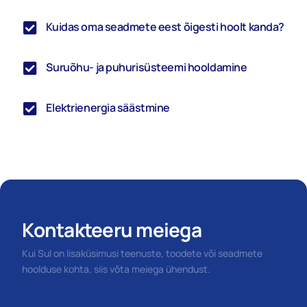
Kuidas oma seadmete eest õigesti hoolt kanda?
Suruõhu- ja puhurisüsteemi hooldamine
Elektrienergia säästmine
Kontakteeru meiega
Kui Sul on lisaküsimusi teenuste, toodete või seadmete
hoolduse kohta, siis võta meiega ühendust.