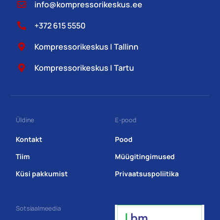
info@kompressorikeskus.ee
+372 615 5550
Kompressorikeskus | Tallinn
Kompressorikeskus | Tartu
Üldine
E-pood
Kontakt
Pood
Tiim
Müügitingimused
Küsi pakkumist
Privaatsuspoliitika
Sotsiaalmeedia