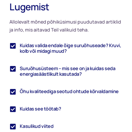
Lugemist
Allolevalt mõned põhiküsimusi puudutavad artiklid
ja info, mis aitavad Teil valikuid teha.
Kuidas valida endale õige suruõhuseade? Kruvi,
kolb või midagi muud?
Suruõhusüsteem – mis see on ja kuidas seda
energiasäästlikult kasutada?
Õhu kvaliteediga seotud ohtude kõrvaldamine
Kuidas see töötab?
Kasulikud viited