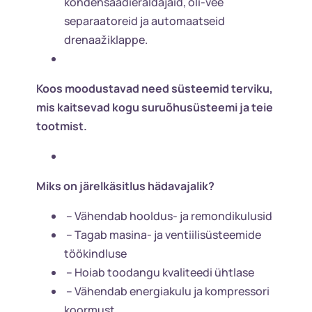
kondensaadieraldajaid, õli-vee
separaatoreid ja automaatseid
drenaažiklappe.
Koos moodustavad need süsteemid terviku,
mis kaitsevad kogu suruõhusüsteemi ja teie
tootmist.
Miks on järelkäsitlus hädavajalik?
– Vähendab hooldus- ja remondikulusid
– Tagab masina- ja ventiilisüsteemide
töökindluse
– Hoiab toodangu kvaliteedi ühtlase
– Vähendab energiakulu ja kompressori
koormust