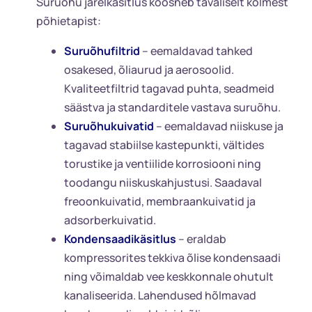
Suruõhu järelkäsitlus koosneb tavaliselt kolmest
põhietapist:
Suruõhufiltrid
– eemaldavad tahked
osakesed, õliaurud ja aerosoolid.
Kvaliteetfiltrid tagavad puhta, seadmeid
säästva ja standarditele vastava suruõhu.
Suruõhukuivatid
– eemaldavad niiskuse ja
tagavad stabiilse kastepunkti, vältides
torustike ja ventiilide korrosiooni ning
toodangu niiskuskahjustusi. Saadaval
freoonkuivatid, membraankuivatid ja
adsorberkuivatid.
Kondensaadikäsitlus
– eraldab
kompressorites tekkiva õlise kondensaadi
ning võimaldab vee keskkonnale ohutult
kanaliseerida. Lahendused hõlmavad