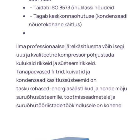
– Täidab ISO 8573 õhuklassi nõudeid
– Tagab keskkonnaohutuse (kondensaadi
nõuetekohane käitlus)
Ilma professionaalse järelkäsitluseta võib isegi
uus ja kvaliteetne kompressor põhjustada
kulukaid rikkeid ja süsteemirikkeid.
Tänapäevased filtrid, kuivatid ja
kondensaadikäsitlussüsteemid on
taskukohased, energiasäästlikud ja nende mõju
suruõhusüsteemile, tootmisseadmetele ja
suruõhutööriistade töökindlusele on kohene.