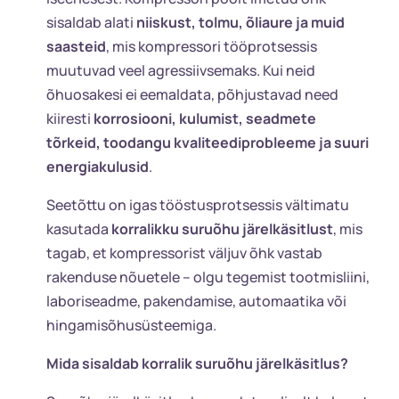
sisaldab alati
niiskust, tolmu, õliaure ja muid
saasteid
, mis kompressori tööprotsessis
muutuvad veel agressiivsemaks. Kui neid
õhuosakesi ei eemaldata, põhjustavad need
kiiresti
korrosiooni, kulumist, seadmete
tõrkeid, toodangu kvaliteediprobleeme ja suuri
energiakulusid
.
Seetõttu on igas tööstusprotsessis vältimatu
kasutada
korralikku suruõhu järelkäsitlust
, mis
tagab, et kompressorist väljuv õhk vastab
rakenduse nõuetele – olgu tegemist tootmisliini,
laboriseadme, pakendamise, automaatika või
hingamisõhusüsteemiga.
Mida sisaldab korralik suruõhu järelkäsitlus?