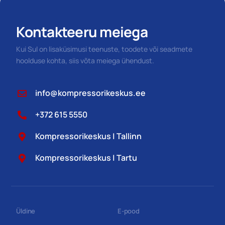
Kontakteeru meiega
Kui Sul on lisaküsimusi teenuste, toodete või seadmete
hoolduse kohta, siis võta meiega ühendust.
info@kompressorikeskus.ee
+372 615 5550
Kompressorikeskus | Tallinn
Kompressorikeskus | Tartu
Üldine
E-pood