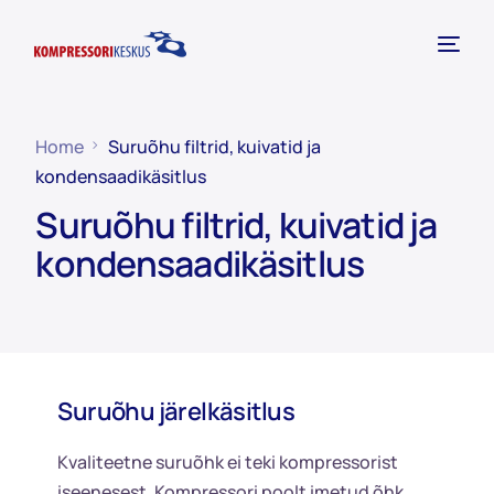
Home
Suruõhu filtrid, kuivatid ja
kondensaadikäsitlus
Suruõhu filtrid, kuivatid ja
kondensaadikäsitlus
Suruõhu järelkäsitlus
Kvaliteetne suruõhk ei teki kompressorist
iseenesest. Kompressori poolt imetud õhk